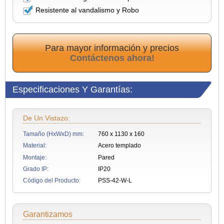
Resistente al vandalismo y Robo
Para mayor información y precios
Contáctenos ahora!
Especificaciones Y Garantías:
De Un Vistazo:
Tamaño (HxWxD) mm:
760 x 1130 x 160
Material:
Acero templado
Montaje:
Pared
Grado IP:
IP20
Código del Producto:
PSS-42-W-L
Garantizamos