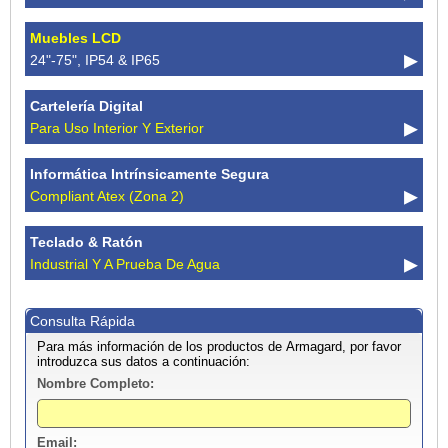
Muebles LCD
24"-75", IP54 & IP65
Cartelería Digital
Para Uso Interior Y Exterior
Informática Intrínsicamente Segura
Compliant Atex (zona 2)
Teclado & Ratón
Industrial Y A Prueba De Agua
Consulta Rápida
Para más información de los productos de Armagard, por favor
introduzca sus datos a continuación:
Nombre Completo:
Email: