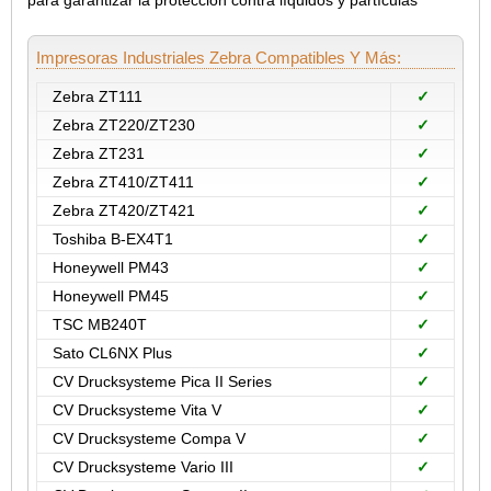
Impresoras Industriales Zebra Compatibles Y Más:
Zebra ZT111
✓
Zebra ZT220/ZT230
✓
Zebra ZT231
✓
Zebra ZT410/ZT411
✓
Zebra ZT420/ZT421
✓
Toshiba B-EX4T1
✓
Honeywell PM43
✓
Honeywell PM45
✓
TSC MB240T
✓
Sato CL6NX Plus
✓
CV Drucksysteme Pica II Series
✓
CV Drucksysteme Vita V
✓
CV Drucksysteme Compa V
✓
CV Drucksysteme Vario III
✓