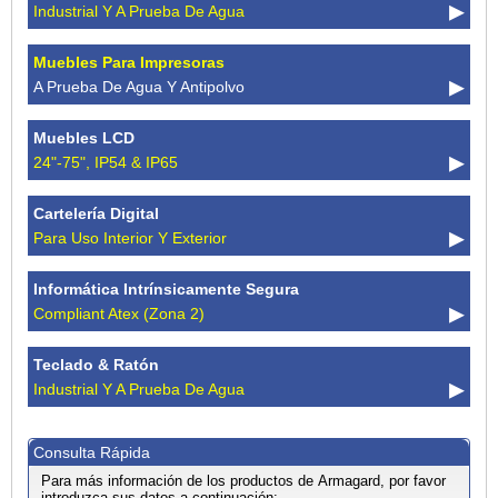
Industrial Y A Prueba De Agua
Muebles Para Impresoras
A Prueba De Agua Y Antipolvo
Muebles LCD
24"-75", IP54 & IP65
Cartelería Digital
Para Uso Interior Y Exterior
Informática Intrínsicamente Segura
Compliant Atex (zona 2)
Teclado & Ratón
Industrial Y A Prueba De Agua
Consulta Rápida
Para más información de los productos de Armagard, por favor
introduzca sus datos a continuación: